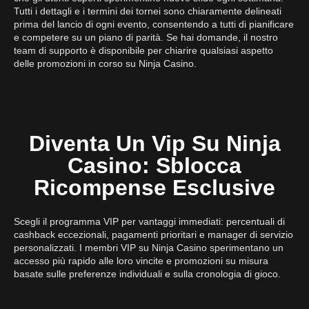
Tutti i dettagli e i termini dei tornei sono chiaramente delineati
prima del lancio di ogni evento, consentendo a tutti di pianificare
e competere su un piano di parità. Se hai domande, il nostro
team di supporto è disponibile per chiarire qualsiasi aspetto
delle promozioni in corso su Ninja Casino.
Diventa Un Vip Su Ninja
Casino: Sblocca
Ricompense Esclusive
Scegli il programma VIP per vantaggi immediati: percentuali di
cashback eccezionali, pagamenti prioritari e manager di servizio
personalizzati. I membri VIP su Ninja Casino sperimentano un
accesso più rapido alle loro vincite e promozioni su misura
basate sulle preferenze individuali e sulla cronologia di gioco.