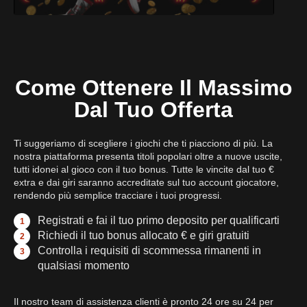
Come Ottenere Il Massimo
Dal Tuo Offerta
Ti suggeriamo di scegliere i giochi che ti piacciono di più. La
nostra piattaforma presenta titoli popolari oltre a nuove uscite,
tutti idonei al gioco con il tuo bonus. Tutte le vincite dal tuo €
extra e dai giri saranno accreditate sul tuo account giocatore,
rendendo più semplice tracciare i tuoi progressi.
Registrati e fai il tuo primo deposito per qualificarti
Richiedi il tuo bonus allocato € e giri gratuiti
Controlla i requisiti di scommessa rimanenti in
qualsiasi momento
Il nostro team di assistenza clienti è pronto 24 ore su 24 per