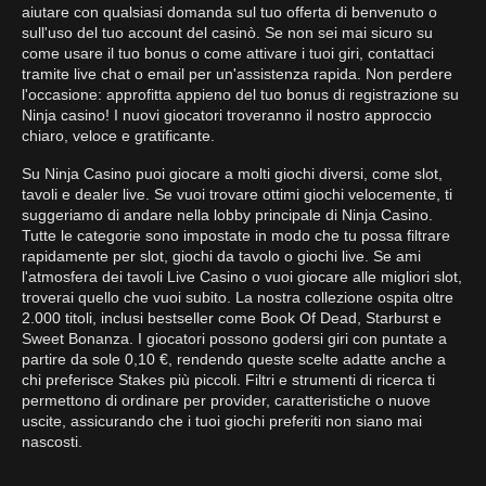
aiutare con qualsiasi domanda sul tuo offerta di benvenuto o
sull'uso del tuo account del casinò. Se non sei mai sicuro su
come usare il tuo bonus o come attivare i tuoi giri, contattaci
tramite live chat o email per un'assistenza rapida. Non perdere
l'occasione: approfitta appieno del tuo bonus di registrazione su
Ninja casino! I nuovi giocatori troveranno il nostro approccio
chiaro, veloce e gratificante.
Su Ninja Casino puoi giocare a molti giochi diversi, come slot,
tavoli e dealer live. Se vuoi trovare ottimi giochi velocemente, ti
suggeriamo di andare nella lobby principale di Ninja Casino.
Tutte le categorie sono impostate in modo che tu possa filtrare
rapidamente per slot, giochi da tavolo o giochi live. Se ami
l'atmosfera dei tavoli Live Casino o vuoi giocare alle migliori slot,
troverai quello che vuoi subito. La nostra collezione ospita oltre
2.000 titoli, inclusi bestseller come Book Of Dead, Starburst e
Sweet Bonanza. I giocatori possono godersi giri con puntate a
partire da sole 0,10 €, rendendo queste scelte adatte anche a
chi preferisce Stakes più piccoli. Filtri e strumenti di ricerca ti
permettono di ordinare per provider, caratteristiche o nuove
uscite, assicurando che i tuoi giochi preferiti non siano mai
nascosti.