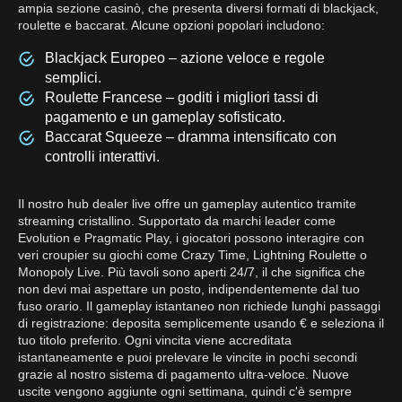
ampia sezione casinò, che presenta diversi formati di blackjack,
roulette e baccarat. Alcune opzioni popolari includono:
Blackjack Europeo – azione veloce e regole
semplici.
Roulette Francese – goditi i migliori tassi di
pagamento e un gameplay sofisticato.
Baccarat Squeeze – dramma intensificato con
controlli interattivi.
Il nostro hub dealer live offre un gameplay autentico tramite
streaming cristallino. Supportato da marchi leader come
Evolution e Pragmatic Play, i giocatori possono interagire con
veri croupier su giochi come Crazy Time, Lightning Roulette o
Monopoly Live. Più tavoli sono aperti 24/7, il che significa che
non devi mai aspettare un posto, indipendentemente dal tuo
fuso orario. Il gameplay istantaneo non richiede lunghi passaggi
di registrazione: deposita semplicemente usando € e seleziona il
tuo titolo preferito. Ogni vincita viene accreditata
istantaneamente e puoi prelevare le vincite in pochi secondi
grazie al nostro sistema di pagamento ultra-veloce. Nuove
uscite vengono aggiunte ogni settimana, quindi c'è sempre