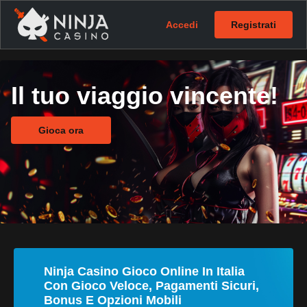
Accedi
Registrati
Il tuo viaggio vincente!
Gioca ora
Ninja Casino Gioco Online In Italia
Con Gioco Veloce, Pagamenti Sicuri,
Bonus E Opzioni Mobili