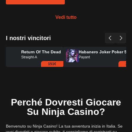
Vedi tutto
I nostri vincitori
Return Of The Dead
Habanero Joker Poker 5 H
Straight-A
Payant
151€
383
Perché Dovresti Giocare
Su Ninja Casino?
Benvenuto su Ninja Casino! La tua avventura inizia in Italia. Se
vuoi divertirti e giocare subito, ti consigliamo di registrarti su