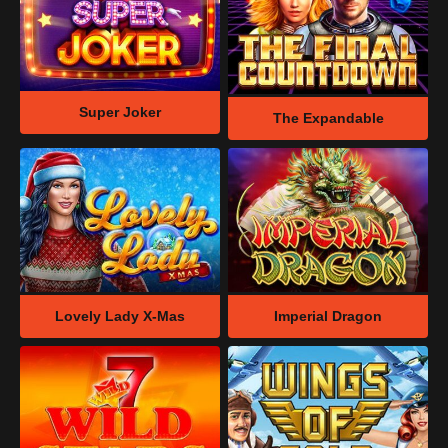
Grande Con Le Festività Di Italia!
Come Ottenere Il Massimo Dalla Tua Esperienza
Unisciti Ai Vincitori Di Ninja Casino: Le Persone In Italia
Stanno Guadagnando Soldi!
Super Joker
The Expandable
Come Ottenere Il Massimo Dalle Tue Vincite Su Ninja
Casino
Come Ottenere Il Rimborso Dei Soldi Da Pin Up
Passi Per Prelevare Soldi Su Pin Up
Consigli Importanti Per Prelievi Veloci:
Lovely Lady X-Mas
Imperial Dragon