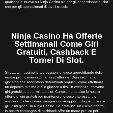
qualcosa di nuovo su Ninja Casino sia per gli appassionati di slot
che per gli appassionati di tavoli classici.
Ninja Casino Ha Offerte
Settimanali Come Giri
Gratuiti, Cashback E
Tornei Di Slot.
Sfrutta al massimo le tue sessioni di gioco approfittando delle
nostre promozioni settimanali strutturate. Ogni settimana, i
giocatori che soddisfano determinati requisiti, come effettuare
un deposito minimo di € o giocare a titoli in evidenza, ricevono
giri gratuiti su determinate slot. Cambiamo spesso le nostre
offerte di giri gratuiti per mantenere le cose interessanti e
assicurarci che ci siano sempre nuove opportunità per provare
gli ultimi giochi su Ninja Casino. Se preferisci un rischio ridotto,
la nostra campagna di cashback offre un modo pratico per